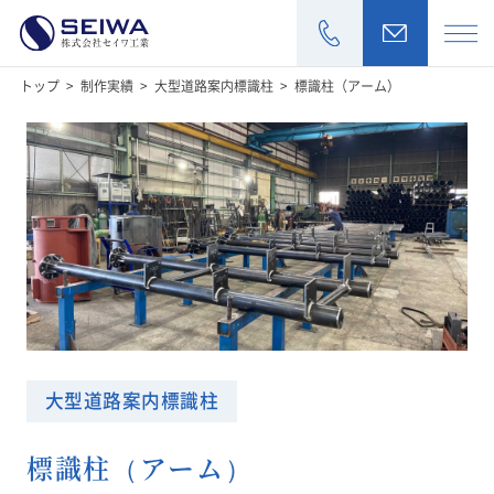
トップ
制作実績
大型道路案内標識柱
標識柱（アーム）
>
>
>
お見積もり・
加工商品
製作実績
設備一覧
会社情報
大型道路案内標識柱
採用情報
標識柱（アーム）
お知らせ