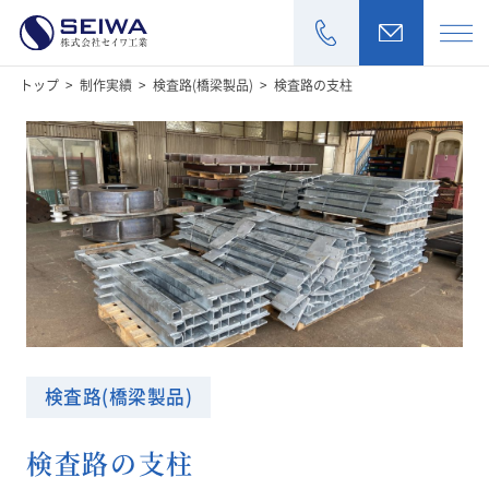
トップ
制作実績
検査路(橋梁製品)
検査路の支柱
>
>
>
お見積もり・
加工商品
製作実績
設備一覧
会社情報
検査路(橋梁製品)
採用情報
検査路の支柱
お知らせ