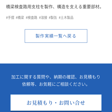
橋梁検査路用支柱を製作、構造を支える重要部材。
よくある質問
#手摺
#橋梁
#検査路
#溶接
#製缶
#土木製品
プライバシポリシー
製作実績一覧へ戻る
monoduku/製造業向け情報メディア
加工に関する質問や、納期の確認、お見積もり
依頼等、
お気軽にご相談ください。
お見積もり・お問い合せ