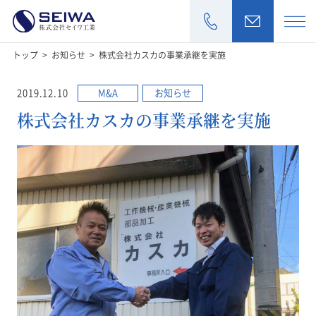
トップ
お知らせ
株式会社カスカの事業承継を実施
>
>
お見積もり・
2019.12.10
M&A
お知らせ
株式会社カスカの事業承継を実施
加工商品
製作実績
設備一覧
会社情報
採用情報
お知らせ